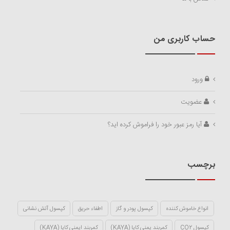
حساب کاربری من
ورود
عضویت
آیا رمز عبور خود را فراموش کرده اید؟
برچسب
انواع خاموش کننده
کپسول پودر و گاز
اطفاء حریق
کپسول آتش نشانی
کپسول CO2
کمربند یمنی کایا (KAYA)
کمربند ایمنی کایا (KAYA)