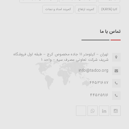
کایا (KAYA)
کمربند ارتفاع
کمربند امداد و نجات
تماس با ما
تهران – کیلومتر 11 جاده مخصوص کرج – طبقه اول فروشگاه
شریف شرکت تعاونی مصرف سپه – واحد 1
info@tadco.org
44531687
44525916