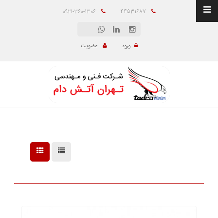
0921-360-1306
44531687
ورود
عضویت