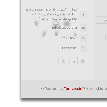
تهران – کیلومتر 11 جاده مخصوص کرج
– طبقه اول فروشگاه شریف شرکت
تعاونی مصرف سپه – واحد 1
 CO2
info@tadco.org
44531687
44525916
© Powered by:
Tarnama.ir
2018. All rights r