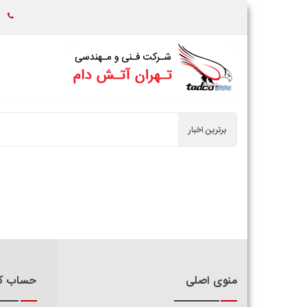
44531687
برترین اخبار
منوی اصلی
حساب کا