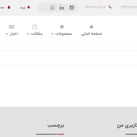
0921-360-1306
ورود
عضو
صفحه اصلی
محصولات
مقالات
اخبار
ربری من
برچسب