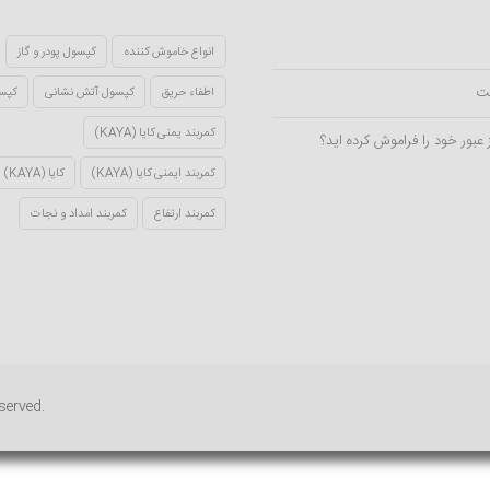
انواع خاموش کننده
کپسول پودر و گاز
ت
اطفاء حریق
کپسول آتش نشانی
کپسول
کمربند یمنی کایا (KAYA)
 عبور خود را فراموش کرده اید؟
کمربند ایمنی کایا (KAYA)
کایا (KAYA)
کمربند ارتفاع
کمربند امداد و نجات
eserved.