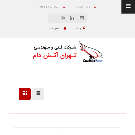
0921-360-1306
44531687
ورود
عضویت