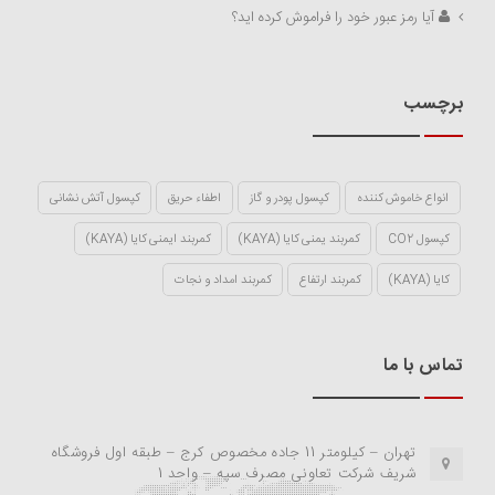
آیا رمز عبور خود را فراموش کرده اید؟
برچسب
انواع خاموش کننده
کپسول پودر و گاز
اطفاء حریق
کپسول آتش نشانی
کپسول CO2
کمربند یمنی کایا (KAYA)
کمربند ایمنی کایا (KAYA)
کایا (KAYA)
کمربند ارتفاع
کمربند امداد و نجات
تماس با ما
تهران – کیلومتر 11 جاده مخصوص کرج – طبقه اول فروشگاه
شریف شرکت تعاونی مصرف سپه – واحد 1