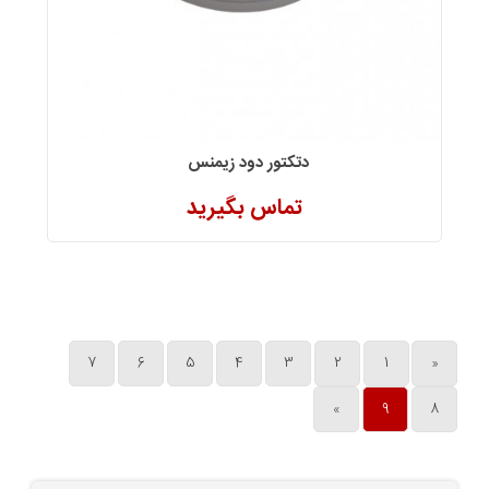
دتکتور دود زیمنس
تماس بگیرید
7
6
5
4
3
2
1
«
»
9
8